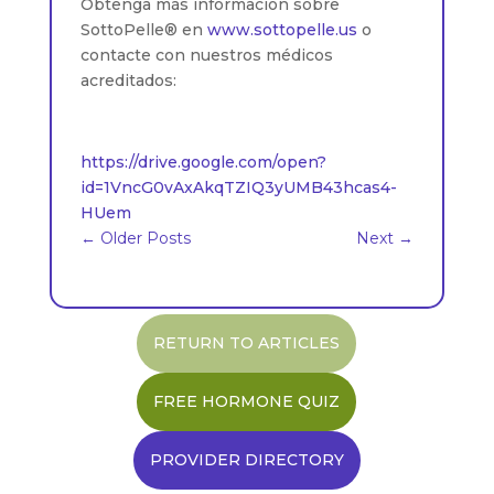
Obtenga más información sobre
SottoPelle® en
www.sottopelle.us
o
contacte con nuestros médicos
acreditados:
https://drive.google.com/open?
id=1VncG0vAxAkqTZIQ3yUMB43hcas4-
HUem
←
Older Posts
Next
→
RETURN TO ARTICLES
FREE HORMONE QUIZ
PROVIDER DIRECTORY